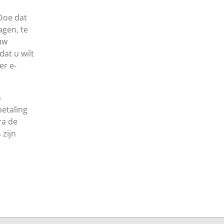
Doe dat
agen, te
uw
dat u wilt
er e-
n
etaling
ra de
 zijn