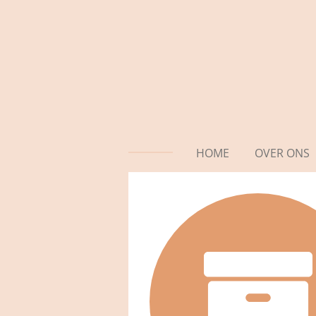
Ga
direct
naar
de
hoofdinhoud
HOME
OVER ONS