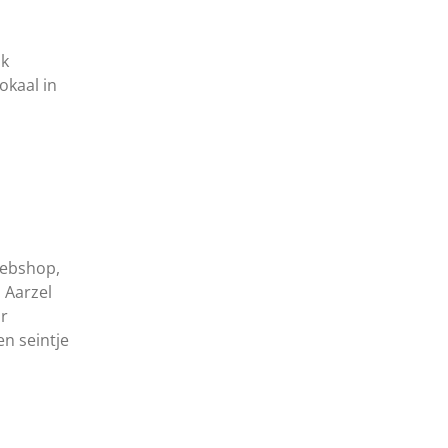
ak
okaal in
webshop,
. Aarzel
or
en seintje